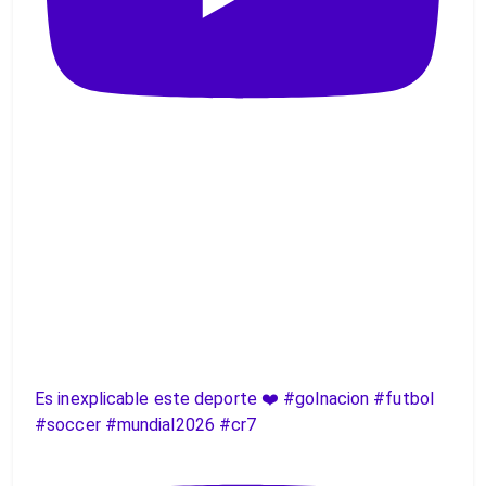
Es inexplicable este deporte ❤️ #golnacion #futbol
#soccer #mundial2026 #cr7