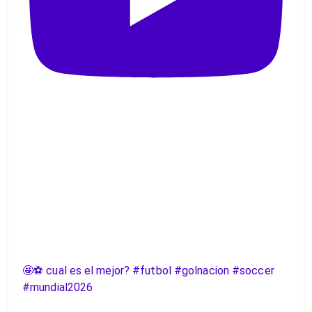
🤩⚽️ cual es el mejor? #futbol #golnacion #soccer
#mundial2026