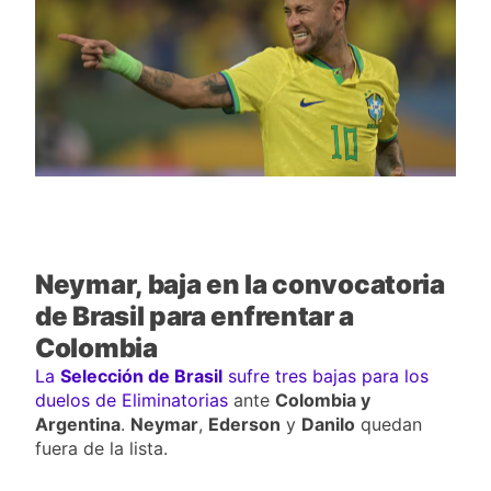
Barranquilla: venció 0-1 a
Junior con gol agónico de
1 Día Ago
Contreras
Once Caldas manda en la Liga
BetPlay: goleó 5-1 y es el líder
sorpresa del arranque
3 Días Ago
Junior vs. Millonarios: duelo
de heridos que ya sabe a
obligación en la fecha 2
3 Días Ago
Neymar, baja en la convocatoria
de Brasil para enfrentar a
Colombia
La
Selección de Brasil
sufre tres bajas para los
duelos de Eliminatorias
ante
Colombia y
Argentina
.
Neymar
,
Ederson
y
Danilo
quedan
fuera de la lista.