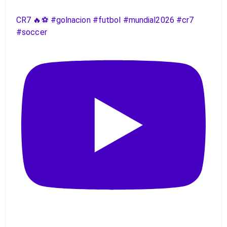
CR7 🔥⚽️ #golnacion #futbol #mundial2026 #cr7
#soccer