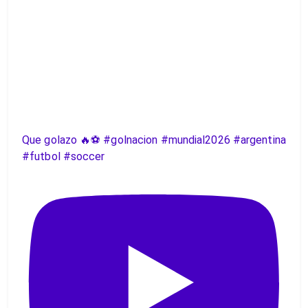
Que golazo 🔥⚽️ #golnacion #mundial2026 #argentina
#futbol #soccer