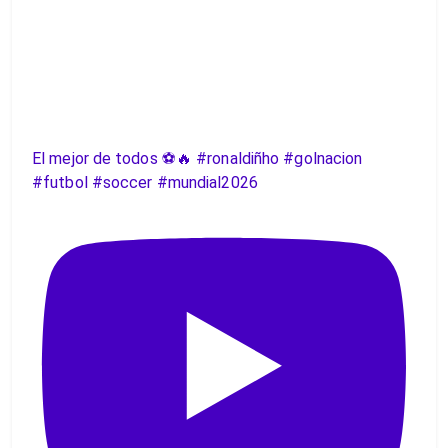
El mejor de todos ⚽️🔥 #ronaldiñho #golnacion
#futbol #soccer #mundial2026