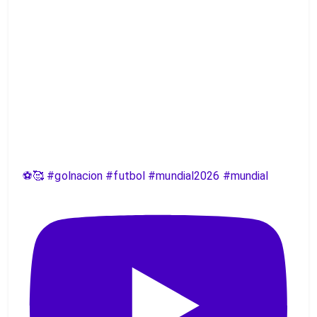
⚽️🥰 #golnacion #futbol #mundial2026 #mundial