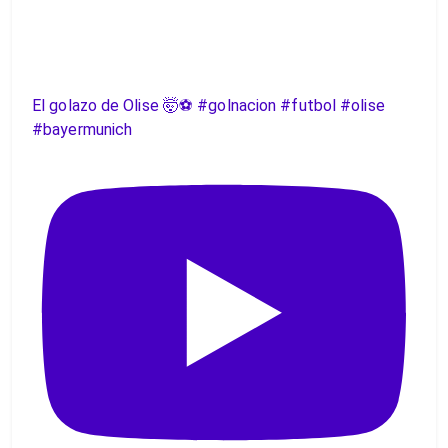
El golazo de Olise 🤯⚽️ #golnacion #futbol #olise
#bayermunich