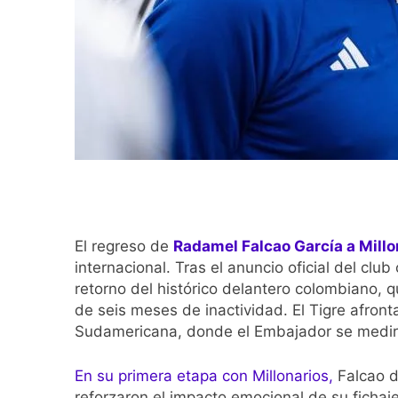
El regreso de
Radamel Falcao García a Millo
internacional. Tras el anuncio oficial del clu
retorno del histórico delantero colombiano, q
de seis meses de inactividad. El Tigre afront
Sudamericana, donde el Embajador se medirá
En su primera etapa con Millonarios,
Falcao d
reforzaron el impacto emocional de su fichaje