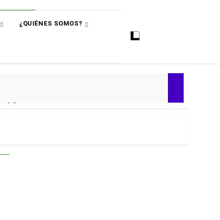
¿QUIÉNES SOMOS?
ó
e 4-0
ial 2030
 Premier
puntos