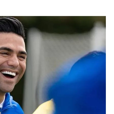
 Selección Colombia Femenina goleó 3-0 a Puerto Rico en los 
 América goleó 7-0 a Boyacá Chicó y es líder de la Liga BetPlay
League: arranca el 21 de agosto con el Arsenal campeón abriend
ría: el debut de Nacional se suspendió por disturbios cuando 