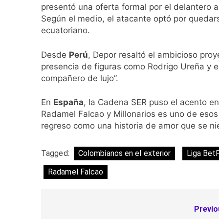
presentó una oferta formal por el delantero 
Según el medio, el atacante optó por quedars
ecuatoriano.
Desde
Perú
, Depor resaltó el ambicioso pro
presencia de figuras como Rodrigo Ureña y el
compañero de lujo”.
En
España
, la Cadena SER puso el acento en 
Radamel Falcao y Millonarios es uno de esos 
regreso como una historia de amor que se nieg
Tagged:
Colombianos en el exterior
Liga Bet
Radamel Falcao
Previo
Navegación