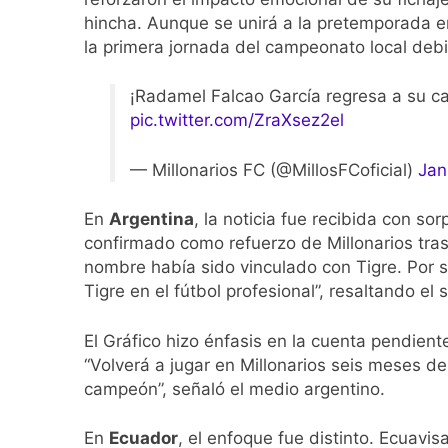
hincha. Aunque se unirá a la pretemporada en
la primera jornada del campeonato local deb
¡Radamel Falcao García regresa a su 
pic.twitter.com/ZraXsez2el
— Millonarios FC (@MillosFCoficial)
Jan
En
Argentina
, la noticia fue recibida con so
confirmado como refuerzo de Millonarios tra
nombre había sido vinculado con Tigre. Por su
Tigre en el fútbol profesional”, resaltando el
El Gráfico hizo énfasis en la cuenta pendient
“Volverá a jugar en Millonarios seis meses d
campeón”, señaló el medio argentino.
En
Ecuador
, el enfoque fue distinto. Ecuavi