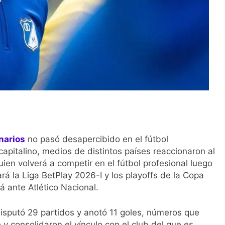
narios
no pasó desapercibido en el fútbol
b capitalino, medios de distintos países reaccionaron al
uien volverá a competir en el fútbol profesional luego
ará la Liga BetPlay 2026-I y los playoffs de la Copa
 ante Atlético Nacional.
isputó 29 partidos y anotó 11 goles, números que
 y consolidaron el vínculo con el club del que es