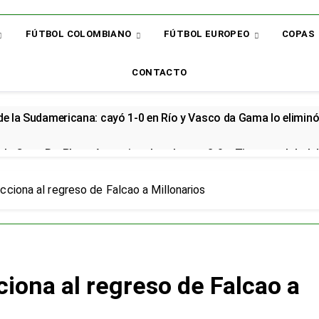
FÚTBOL COLOMBIANO
FÚTBOL EUROPEO
COPAS
CONTACTO
 de la Sudamericana: cayó 1-0 en Río y Vasco da Gama lo elimin
la Copa BetPlay y Armani vuelve al arco: 2-0 a Tigres y global d
renzo renovó con la Selección Colombia y seguirá rumbo al Mund
cciona al regreso de Falcao a Millonarios
cial en el Arsenal: el sudamericano se queda en el campeón de la
or: el bicampeón arrancó la Liga con dos derrotas y sin sumar 
iona al regreso de Falcao a
 sorpresa: así quedó la Liga BetPlay tras la fecha 2