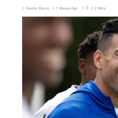
¡A semifinales! La
0
Geider Bacca
7 Meses Ago
2 Mins
5 Días Ago
¡Recital escarlata!
5 Días Ago
Vuelve la Premier 
5 Días Ago
Escándalo en Monte
5 Días Ago