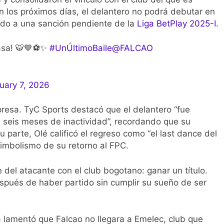
 los próximos días, el delantero no podrá debutar en
ido a una sanción pendiente de la
Liga BetPlay 2025-I.
casa! 🐯💙⚽✨
#UnÚltimoBaile
@FALCAO
uary 7, 2026
rpresa. TyC Sports destacó que el delantero “fue
s seis meses de inactividad”, recordando que su
 parte, Olé calificó el regreso como “el last dance del
 simbolismo de su retorno al FPC.
e del atacante con el club bogotano: ganar un título.
espués de haber partido sin cumplir su sueño de ser
sa lamentó que Falcao no llegara a Emelec, club que