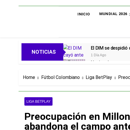
MUNDIAL 2026
INICIO
El DIM se despidió
NOTICIAS
1 Día Ago
Nacional avanza en 
1 Día Ago
Oficial: Néstor Lo
Home
Fútbol Colombiano
Liga BetPlay
Preoc
1 Día Ago
Piero Hincapié, ofi
4 Días Ago
LIGA BETPLAY
Alarmas en el Juni
Preocupación en Millon
4 Días Ago
Goleadas y un líder
abandona el campo ante
4 Días Ago