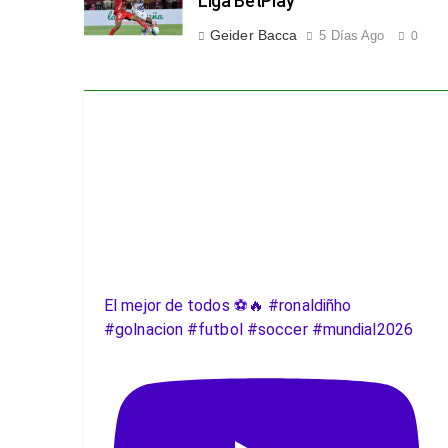
Liga BetPlay
Geider Bacca
5 Días Ago
0
El mejor de todos ⚽️🔥 #ronaldiñho
#golnacion #futbol #soccer #mundial2026