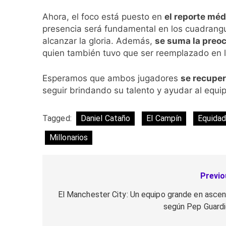
Ahora, el foco está puesto en
el reporte méd
presencia será fundamental en los cuadrangu
alcanzar la gloria. Además,
se suma la preoc
quien también tuvo que ser reemplazado en l
Esperamos que ambos jugadores
se recuper
seguir brindando su talento y ayudar al equip
Tagged:
Daniel Cataño
El Campín
Equidad
Millonarios
Previo
Navegación
de
El Manchester City: Un equipo grande en ascen
según Pep Guardi
entradas