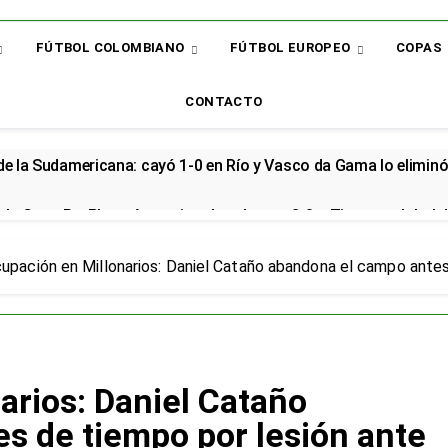
FÚTBOL COLOMBIANO
FÚTBOL EUROPEO
COPAS
CONTACTO
 de la Sudamericana: cayó 1-0 en Río y Vasco da Gama lo elimin
la Copa BetPlay y Armani vuelve al arco: 2-0 a Tigres y global d
renzo renovó con la Selección Colombia y seguirá rumbo al Mund
upación en Millonarios: Daniel Cataño abandona el campo antes
cial en el Arsenal: el sudamericano se queda en el campeón de la
or: el bicampeón arrancó la Liga con dos derrotas y sin sumar 
arios: Daniel Cataño
 sorpresa: así quedó la Liga BetPlay tras la fecha 2
s de tiempo por lesión ante