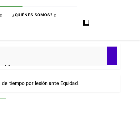
¿QUIÉNES SOMOS?
ó
e 4-0
ial 2030
 de tiempo por lesión ante Equidad.
 Premier
puntos