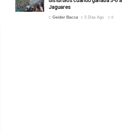
disturbios cuando ganaba 3-0 a
Jaguares
Geider Bacca
5 Días Ago
0