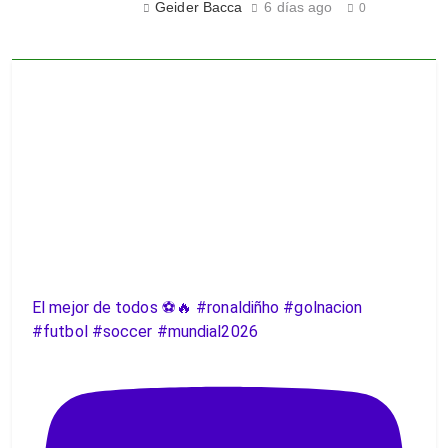
Geider Bacca
6 días ago
0
El mejor de todos ⚽️🔥 #ronaldiñho #golnacion
#futbol #soccer #mundial2026