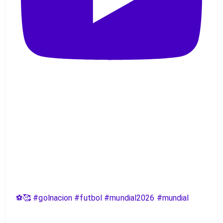
⚽️🥰 #golnacion #futbol #mundial2026 #mundial