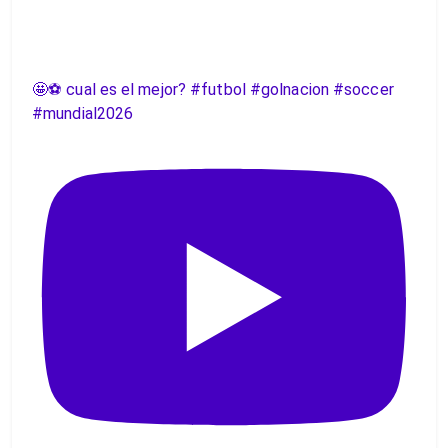
🤩⚽️ cual es el mejor? #futbol #golnacion #soccer
#mundial2026