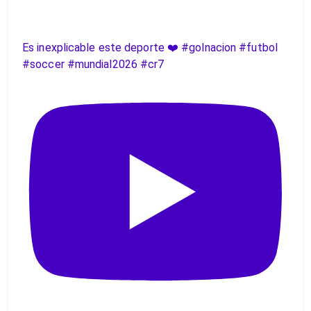
Es inexplicable este deporte ❤️ #golnacion #futbol
#soccer #mundial2026 #cr7