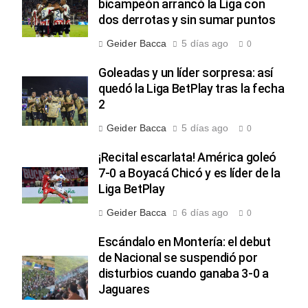
bicampeón arrancó la Liga con
dos derrotas y sin sumar puntos
Geider Bacca
5 días ago
0
Goleadas y un líder sorpresa: así
quedó la Liga BetPlay tras la fecha
2
Geider Bacca
5 días ago
0
¡Recital escarlata! América goleó
7-0 a Boyacá Chicó y es líder de la
Liga BetPlay
Geider Bacca
6 días ago
0
Escándalo en Montería: el debut
de Nacional se suspendió por
disturbios cuando ganaba 3-0 a
Jaguares