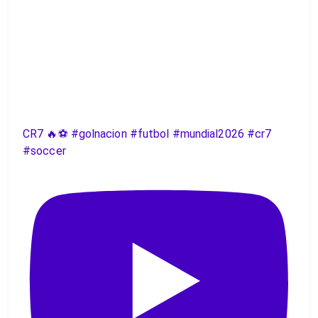
CR7 🔥⚽️ #golnacion #futbol #mundial2026 #cr7
#soccer