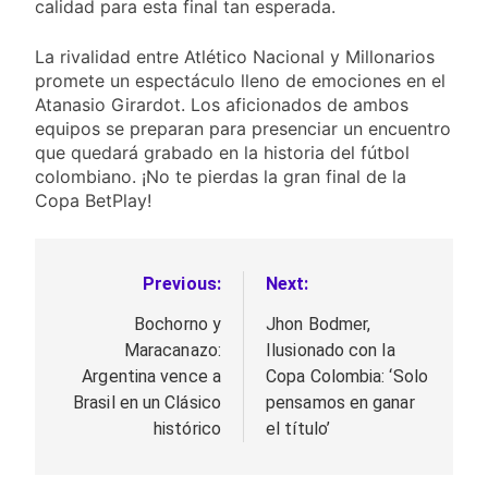
calidad para esta final tan esperada.
La rivalidad entre Atlético Nacional y Millonarios
promete un espectáculo lleno de emociones en el
Atanasio Girardot. Los aficionados de ambos
equipos se preparan para presenciar un encuentro
que quedará grabado en la historia del fútbol
colombiano. ¡No te pierdas la gran final de la
Copa BetPlay!
Previous:
Next:
Navegación
de
Bochorno y
Jhon Bodmer,
Maracanazo:
Ilusionado con la
entradas
Argentina vence a
Copa Colombia: ‘Solo
Brasil en un Clásico
pensamos en ganar
histórico
el título’