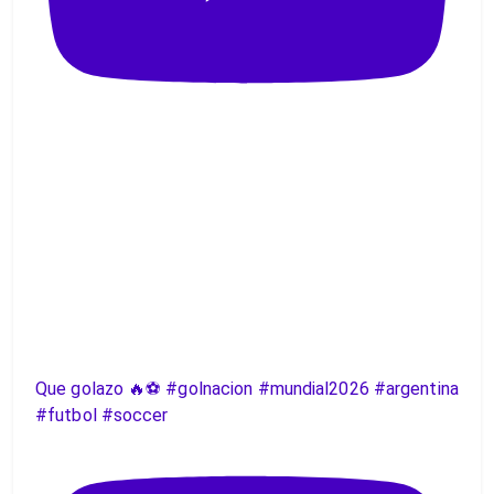
Que golazo 🔥⚽️ #golnacion #mundial2026 #argentina
#futbol #soccer