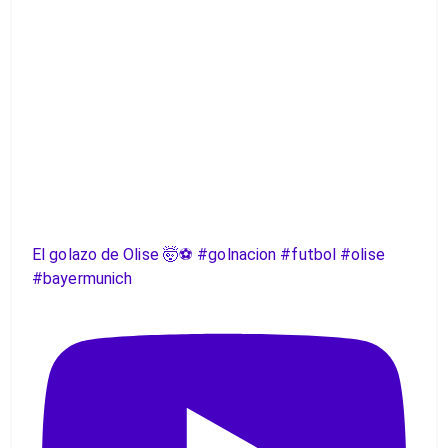
El golazo de Olise 🤯⚽️ #golnacion #futbol #olise
#bayermunich