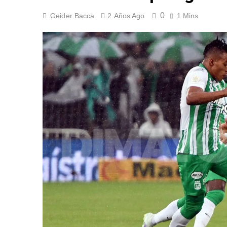
¡A semifinales! La
0
Geider Bacca
2 Años Ago
1 Mins
6 Días Ago
¡Recital escarlata!
6 Días Ago
Vuelve la Premier 
6 Días Ago
Escándalo en Monte
6 Días Ago