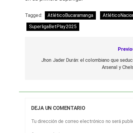
Tagged:
AtléticoBucaramanga
AtléticoNacio
SuperligaBetPlay2025
Previo
Navegación
de
Jhon Jader Durán: el colombiano que seduc
Arsenal y Chel
entradas
DEJA UN COMENTARIO
Tu dirección de correo electrónico no será publi