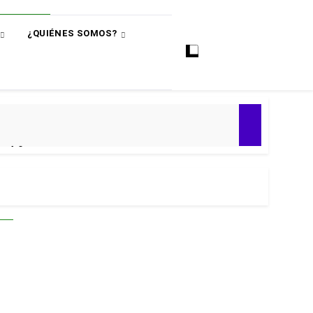
¿QUIÉNES SOMOS?
ó
e 4-0
ial 2030
 Premier
puntos