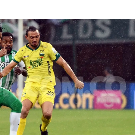
 Selección Colombia Femenina goleó 3-0 a Puerto Rico en los 
 América goleó 7-0 a Boyacá Chicó y es líder de la Liga BetPlay
League: arranca el 21 de agosto con el Arsenal campeón abriend
ría: el debut de Nacional se suspendió por disturbios cuando 