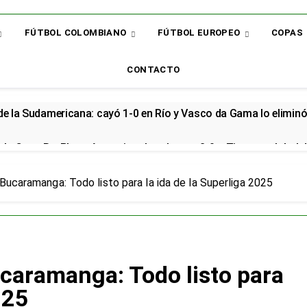
FÚTBOL COLOMBIANO
FÚTBOL EUROPEO
COPAS
CONTACTO
 de la Sudamericana: cayó 1-0 en Río y Vasco da Gama lo elimin
la Copa BetPlay y Armani vuelve al arco: 2-0 a Tigres y global d
renzo renovó con la Selección Colombia y seguirá rumbo al Mund
 Bucaramanga: Todo listo para la ida de la Superliga 2025
cial en el Arsenal: el sudamericano se queda en el campeón de la
or: el bicampeón arrancó la Liga con dos derrotas y sin sumar 
ucaramanga: Todo listo para
 sorpresa: así quedó la Liga BetPlay tras la fecha 2
025