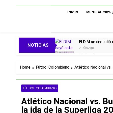
MUNDIAL 2026
INICIO
El DIM se despidió
NOTICIAS
2 Días Ago
Nacional avanza en 
2 Días Ago
Oficial: Néstor Lo
Home
Fútbol Colombiano
Atlético Nacional vs.
2 Días Ago
Piero Hincapié, ofi
5 Días Ago
FÚTBOL COLOMBIANO
Alarmas en el Juni
Atlético Nacional vs. B
5 Días Ago
Goleadas y un líder
la ida de la Superliga 2
5 Días Ago