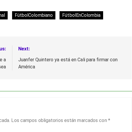
nal
FútbolColombiano
FútbolEnColombia
us:
Next:
e a
Juanfer Quintero ya está en Cali para firmar con
sea
América
cada.
Los campos obligatorios están marcados con
*