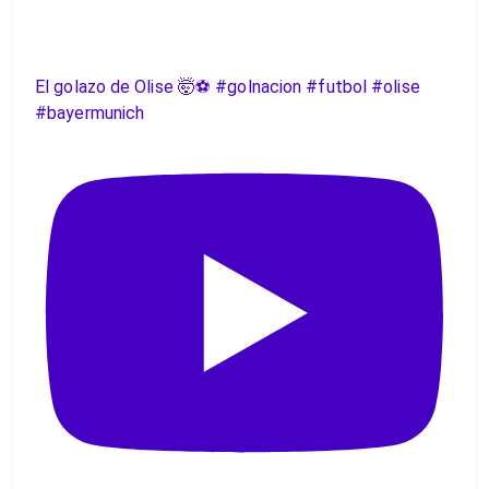
El golazo de Olise 🤯⚽️ #golnacion #futbol #olise
#bayermunich