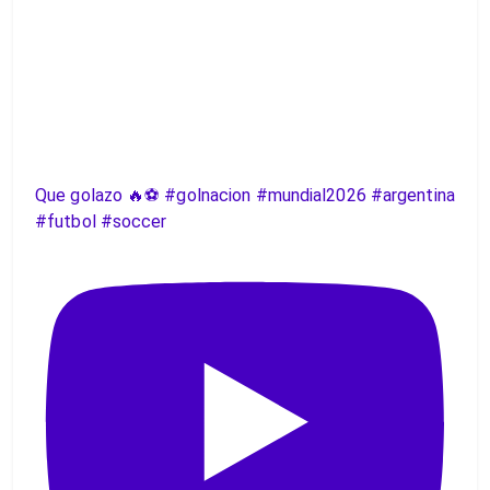
Que golazo 🔥⚽️ #golnacion #mundial2026 #argentina
#futbol #soccer