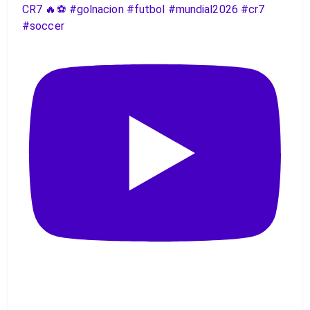
CR7 🔥⚽️ #golnacion #futbol #mundial2026 #cr7
#soccer