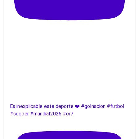
Es inexplicable este deporte ❤️ #golnacion #futbol
#soccer #mundial2026 #cr7