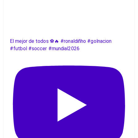
El mejor de todos ⚽️🔥 #ronaldiñho #golnacion
#futbol #soccer #mundial2026