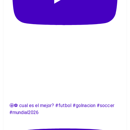
🤩⚽️ cual es el mejor? #futbol #golnacion #soccer
#mundial2026