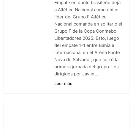
Empate en duelo brasileño deja
Barranquilla: venció 0-1 a
Junior con gol agónico de
a Atlético Nacional como único
3 Días Ago
Contreras
líder del Grupo F Atlético
Once Caldas manda en la Liga
BetPlay: goleó 5-1 y es el líder
Nacional comanda en solitario el
sorpresa del arranque
Grupo F de la Copa Conmebol
5 Días Ago
Junior vs. Millonarios: duelo
Libertadores 2025. Esto, luego
de heridos que ya sabe a
del empate 1-1 entre Bahía e
obligación en la fecha 2
5 Días Ago
Internacional en el Arena Fonte
Nova de Salvador, que cerró la
primera jornada del grupo. Los
dirigidos por Javier…
Leer más