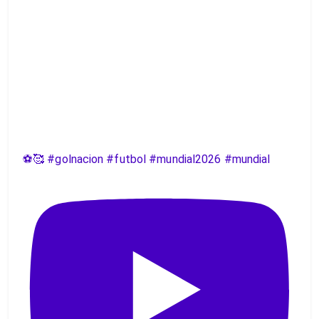
⚽️🥰 #golnacion #futbol #mundial2026 #mundial