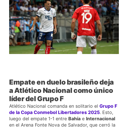
goleó 7-0 a Boyacá Chicó y es
líder de la Liga BetPlay
4 Días Ago
Vuelve la Premier League:
arranca el 21 de agosto con el
Arsenal campeón abriendo
4 Días Ago
ante el Coventry
Escándalo en Montería: el
debut de Nacional se suspendió
por disturbios cuando ganaba
4 Días Ago
3-0 a Jaguares
Empate en duelo brasileño deja
a Atlético Nacional como único
líder del Grupo F
Atlético Nacional comanda en solitario el
Grupo F
de la Copa Conmebol Libertadores 2025
. Esto,
luego del empate 1-1 entre
Bahía
e
Internacional
en el Arena Fonte Nova de Salvador, que cerró la