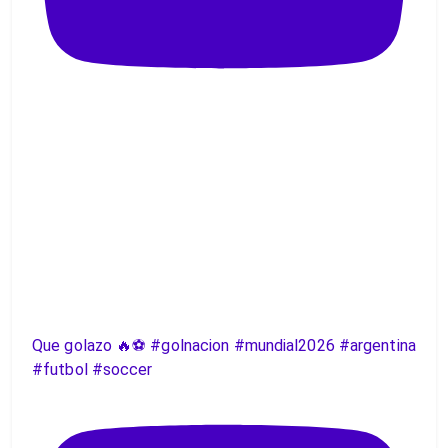
Que golazo 🔥⚽️ #golnacion #mundial2026 #argentina
#futbol #soccer