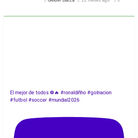
Geider Bacca
12 meses ago
0
El mejor de todos ⚽️🔥 #ronaldiñho #golnacion
#futbol #soccer #mundial2026