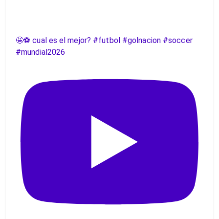
🤩⚽️ cual es el mejor? #futbol #golnacion #soccer
#mundial2026