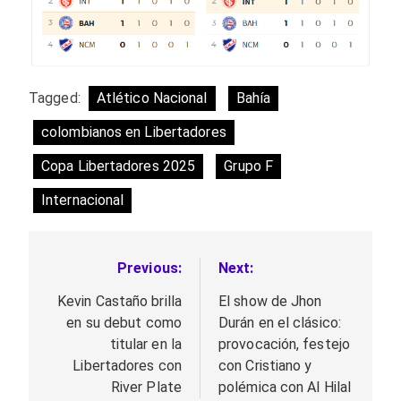
Tagged:
Atlético Nacional
Bahía
colombianos en Libertadores
Copa Libertadores 2025
Grupo F
Internacional
Previous:
Next:
Navegación
de
Kevin Castaño brilla
El show de Jhon
en su debut como
Durán en el clásico:
entradas
titular en la
provocación, festejo
Libertadores con
con Cristiano y
River Plate
polémica con Al Hilal