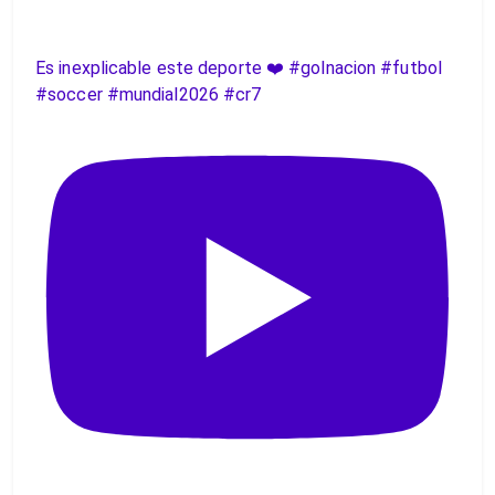
Es inexplicable este deporte ❤️ #golnacion #futbol
#soccer #mundial2026 #cr7