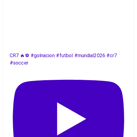
CR7 🔥⚽️ #golnacion #futbol #mundial2026 #cr7
#soccer