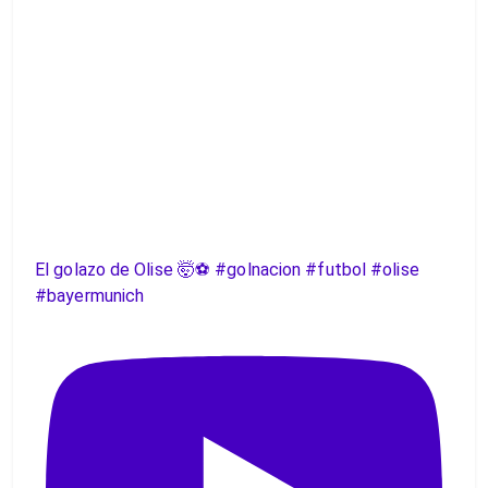
El golazo de Olise 🤯⚽️ #golnacion #futbol #olise
#bayermunich