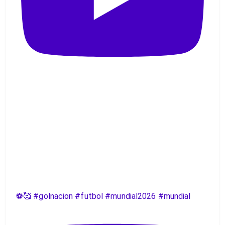
⚽️🥰 #golnacion #futbol #mundial2026 #mundial