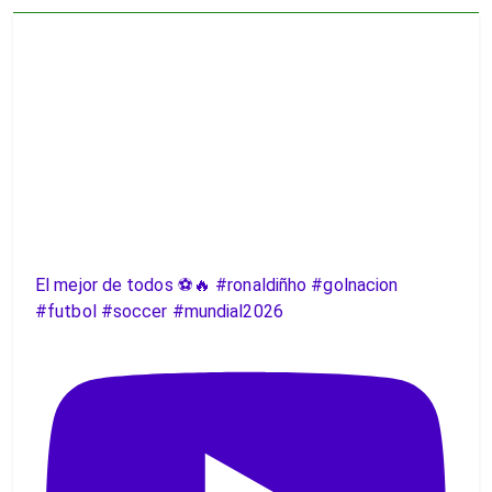
El mejor de todos ⚽️🔥 #ronaldiñho #golnacion
#futbol #soccer #mundial2026