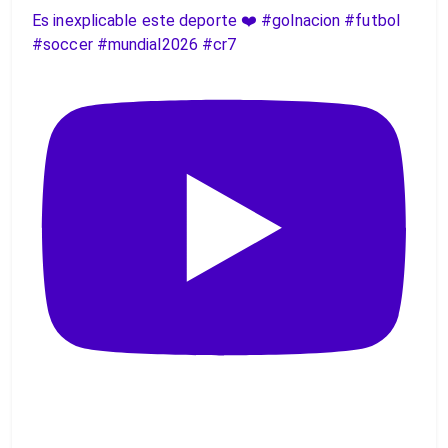
Es inexplicable este deporte ❤️ #golnacion #futbol
#soccer #mundial2026 #cr7