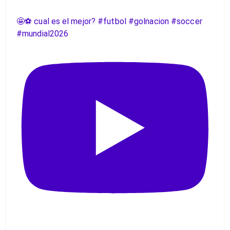
🤩⚽️ cual es el mejor? #futbol #golnacion #soccer
#mundial2026