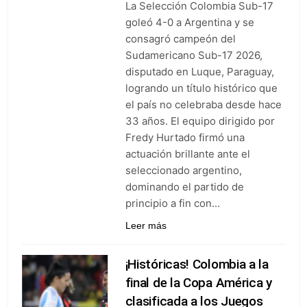
La Selección Colombia Sub-17
goleó 7-0 a Boyacá Chicó y es
líder de la Liga BetPlay
goleó 4-0 a Argentina y se
6 Días Ago
consagró campeón del
Vuelve la Premier League:
arranca el 21 de agosto con el
Sudamericano Sub-17 2026,
Arsenal campeón abriendo
disputado en Luque, Paraguay,
6 Días Ago
ante el Coventry
Escándalo en Montería: el
logrando un título histórico que
debut de Nacional se suspendió
el país no celebraba desde hace
por disturbios cuando ganaba
6 Días Ago
33 años. El equipo dirigido por
3-0 a Jaguares
Fredy Hurtado firmó una
actuación brillante ante el
seleccionado argentino,
dominando el partido de
principio a fin con…
Leer más
¡Históricas! Colombia a la
final de la Copa América y
clasificada a los Juegos