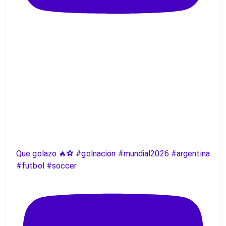
Que golazo 🔥⚽️ #golnacion #mundial2026 #argentina
#futbol #soccer