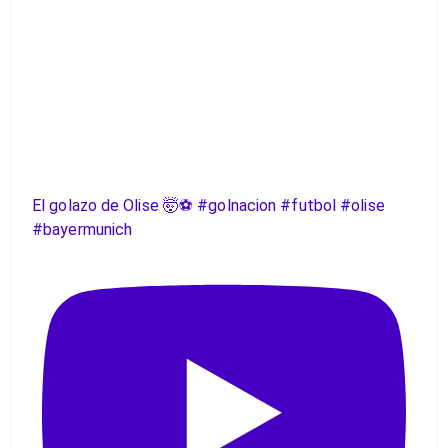
El golazo de Olise 🤯⚽️ #golnacion #futbol #olise
#bayermunich