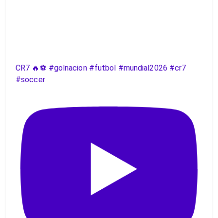
CR7 🔥⚽️ #golnacion #futbol #mundial2026 #cr7
#soccer