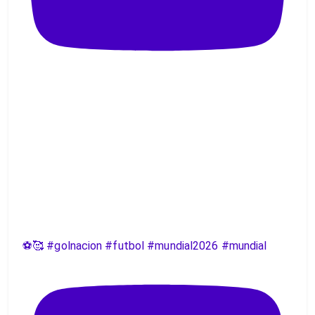
⚽️🥰 #golnacion #futbol #mundial2026 #mundial