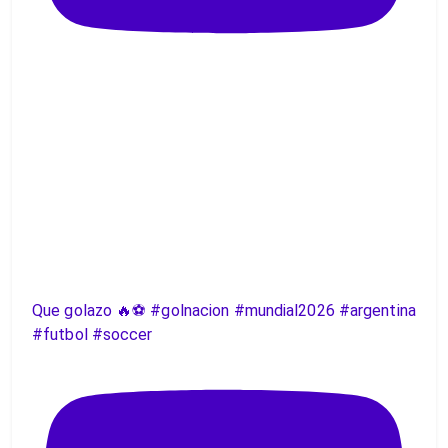
Que golazo 🔥⚽️ #golnacion #mundial2026 #argentina
#futbol #soccer