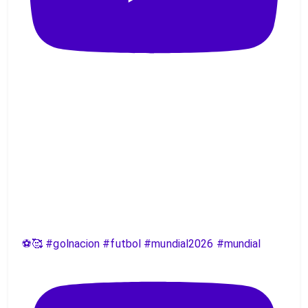
⚽️🥰 #golnacion #futbol #mundial2026 #mundial