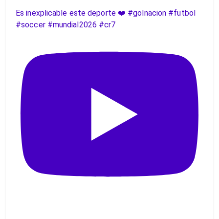
Es inexplicable este deporte ❤️ #golnacion #futbol
#soccer #mundial2026 #cr7