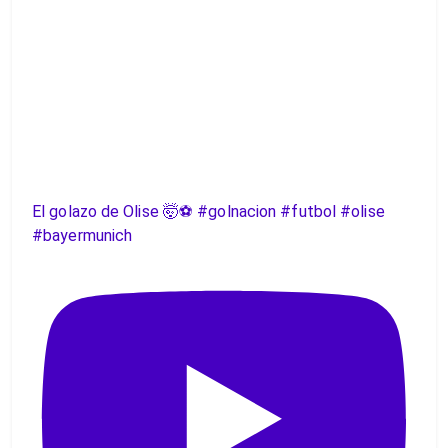
El golazo de Olise 🤯⚽️ #golnacion #futbol #olise
#bayermunich