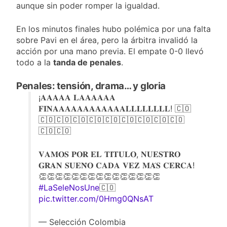
aunque sin poder romper la igualdad.
En los minutos finales hubo polémica por una falta
sobre Pavi en el área, pero la árbitra invalidó la
acción por una mano previa. El empate 0-0 llevó
todo a la
tanda de penales
.
Penales: tensión, drama… y gloria
¡𝐀𝐀𝐀𝐀𝐀 𝐋𝐀𝐀𝐀𝐀𝐀𝐀
𝐅𝐈𝐍𝐀𝐀𝐀𝐀𝐀𝐀𝐀𝐀𝐀𝐀𝐀𝐀𝐋𝐋𝐋𝐋𝐋𝐋𝐋𝐋! 🇨🇴
🇨🇴🇨🇴🇨🇴🇨🇴🇨🇴🇨🇴🇨🇴🇨🇴🇨🇴
🇨🇴🇨🇴
𝐕𝐀𝐌𝐎𝐒 𝐏𝐎𝐑 𝐄𝐋 𝐓𝐈́𝐓𝐔𝐋𝐎, 𝐍𝐔𝐄𝐒𝐓𝐑𝐎
𝐆𝐑𝐀𝐍 𝐒𝐔𝐄𝐍̃𝐎 𝐂𝐀𝐃𝐀 𝐕𝐄𝐙 𝐌𝐀́𝐒 𝐂𝐄𝐑𝐂𝐀!
👏👏👏👏👏👏👏👏👏👏👏👏👏👏👏
#LaSeleNosUne
🇨🇴
pic.twitter.com/0Hmg0QNsAT
— Selección Colombia