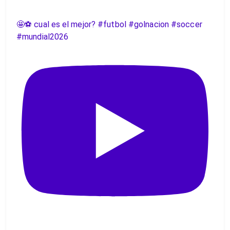
🤩⚽️ cual es el mejor? #futbol #golnacion #soccer
#mundial2026