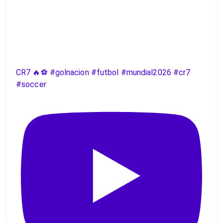
CR7 🔥⚽️ #golnacion #futbol #mundial2026 #cr7
#soccer