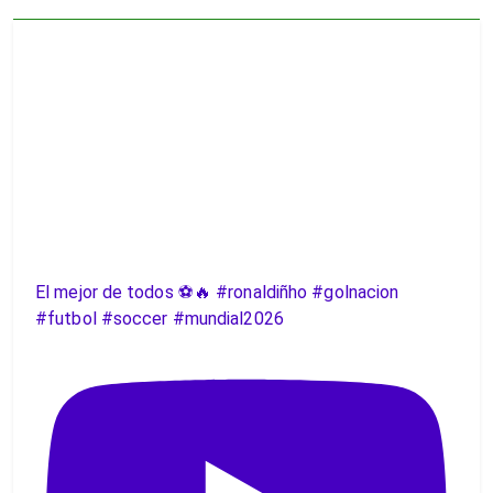
El mejor de todos ⚽️🔥 #ronaldiñho #golnacion
#futbol #soccer #mundial2026