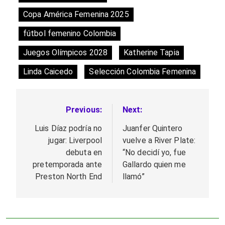
Copa América Femenina 2025
fútbol femenino Colombia
Juegos Olímpicos 2028
Katherine Tapia
Linda Caicedo
Selección Colombia Femenina
Previous:
Next:
Navegación
de
Luis Díaz podría no
Juanfer Quintero
jugar: Liverpool
vuelve a River Plate:
entradas
debuta en
“No decidí yo, fue
pretemporada ante
Gallardo quien me
Preston North End
llamó”