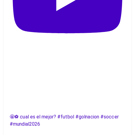
🤩⚽️ cual es el mejor? #futbol #golnacion #soccer
#mundial2026