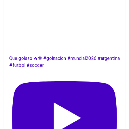
Que golazo 🔥⚽️ #golnacion #mundial2026 #argentina
#futbol #soccer