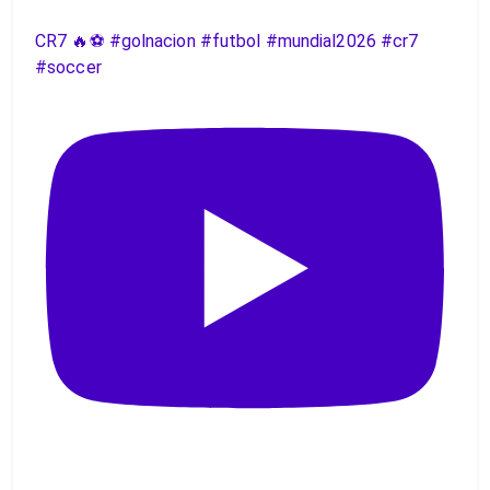
CR7 🔥⚽️ #golnacion #futbol #mundial2026 #cr7
#soccer