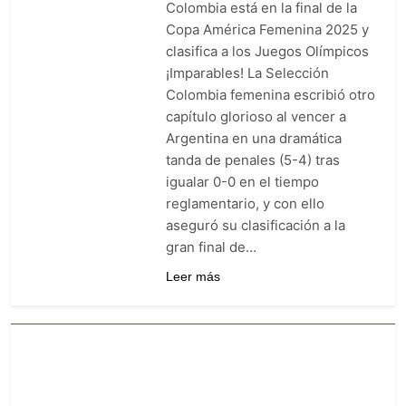
Colombia está en la final de la
Barranquilla: venció 0-1 a
Junior con gol agónico de
Copa América Femenina 2025 y
3 Días Ago
Contreras
clasifica a los Juegos Olímpicos
Once Caldas manda en la Liga
BetPlay: goleó 5-1 y es el líder
¡Imparables! La Selección
sorpresa del arranque
Colombia femenina escribió otro
5 Días Ago
Junior vs. Millonarios: duelo
capítulo glorioso al vencer a
de heridos que ya sabe a
Argentina en una dramática
obligación en la fecha 2
5 Días Ago
tanda de penales (5-4) tras
igualar 0-0 en el tiempo
reglamentario, y con ello
aseguró su clasificación a la
gran final de…
Leer más