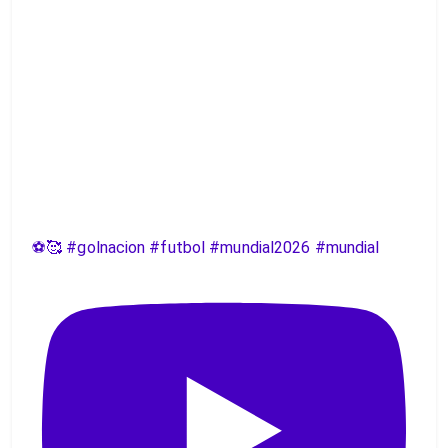
⚽️🥰 #golnacion #futbol #mundial2026 #mundial