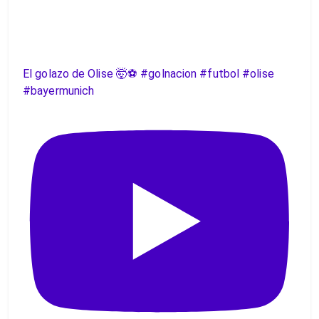
El golazo de Olise 🤯⚽️ #golnacion #futbol #olise
#bayermunich