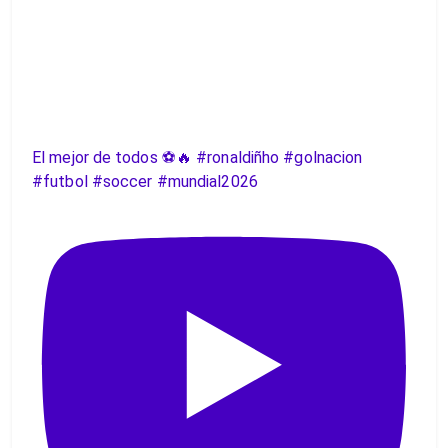
El mejor de todos ⚽️🔥 #ronaldiñho #golnacion
#futbol #soccer #mundial2026