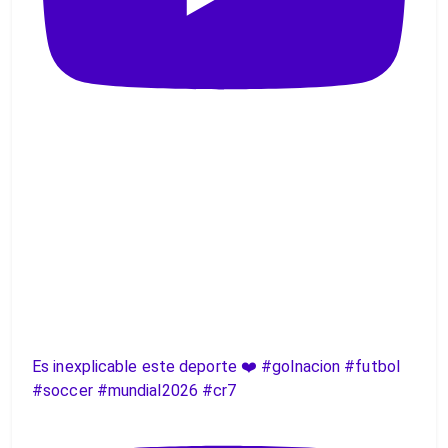
Es inexplicable este deporte ❤️ #golnacion #futbol
#soccer #mundial2026 #cr7