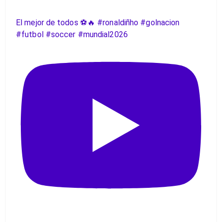
El mejor de todos ⚽️🔥 #ronaldiñho #golnacion
#futbol #soccer #mundial2026