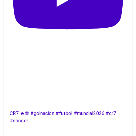
CR7 🔥⚽️ #golnacion #futbol #mundial2026 #cr7
#soccer