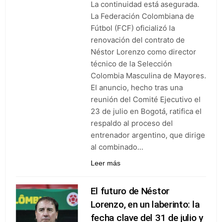
La continuidad está asegurada.
goleó 7-0 a Boyacá Chicó y es
líder de la Liga BetPlay
La Federación Colombiana de
6 Días Ago
Fútbol (FCF) oficializó la
Vuelve la Premier League:
arranca el 21 de agosto con el
renovación del contrato de
Arsenal campeón abriendo
Néstor Lorenzo como director
6 Días Ago
ante el Coventry
Escándalo en Montería: el
técnico de la Selección
debut de Nacional se suspendió
Colombia Masculina de Mayores.
por disturbios cuando ganaba
6 Días Ago
El anuncio, hecho tras una
3-0 a Jaguares
reunión del Comité Ejecutivo el
23 de julio en Bogotá, ratifica el
respaldo al proceso del
entrenador argentino, que dirige
al combinado…
Leer más
El futuro de Néstor
Lorenzo, en un laberinto: la
fecha clave del 31 de julio y