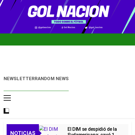
Skip
to
content
Gol
Noticias De
NEWSLETTER
RANDOM NEWS
Nación
Fútbol
Colombiano,
Mundial 2026
Y Fútbol
Internacional
El DIM se despidió de la
NOTICIAS
Sudamericana: cayó 1-0