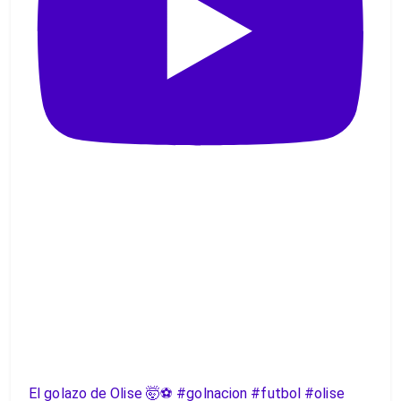
El golazo de Olise 🤯⚽️ #golnacion #futbol #olise