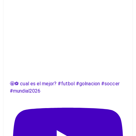
🤩⚽️ cual es el mejor? #futbol #golnacion #soccer
#mundial2026