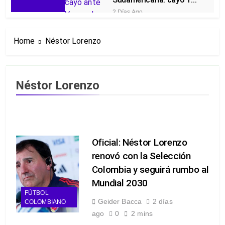
en Río y Vasco da Gama
2 Días Ago
lo eliminó
Nacional avanza en la Copa
BetPlay y Armani vuelve al
Home
Néstor Lorenzo
arco: 2-0 a Tigres y global de
2 Días Ago
4-0
Oficial: Néstor Lorenzo renovó
con la Selección Colombia y
seguirá rumbo al Mundial 2030
2 Días Ago
Néstor Lorenzo
Piero Hincapié, oficial en el
Arsenal: el sudamericano se
queda en el campeón de la
5 Días Ago
Premier
Alarmas en el Junior: el
bicampeón arrancó la Liga con
Oficial: Néstor Lorenzo
dos derrotas y sin sumar
5 Días Ago
puntos
renovó con la Selección
Goleadas y un líder sorpresa:
así quedó la Liga BetPlay tras
Colombia y seguirá rumbo al
la fecha 2
5 Días Ago
Mundial 2030
¡A semifinales! La Selección
FÚTBOL
Colombia Femenina goleó 3-0 a
Geider Bacca
2 días
COLOMBIANO
Puerto Rico en los Juegos
6 Días Ago
ago
0
2 mins
Centroamericanos
¡Recital escarlata! América