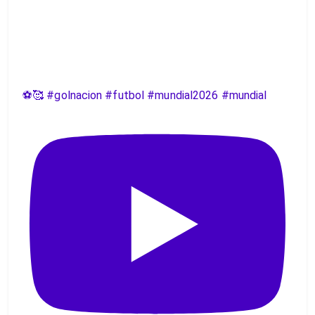
⚽️🥰 #golnacion #futbol #mundial2026 #mundial