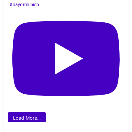
#bayermunich
Load More...