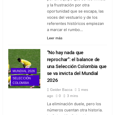
y la frustración por otra
oportunidad que se escapa, las
voces del vestuario y de los
referentes históricos empiezan
a marcar el rumbo…
Leer más
“No hay nada que
reprochar”: el balance de
una Selección Colombia que
MUNDIAL 2026
se va invicta del Mundial
SELECCIÓN
2026
COLOMBIA
Geider Bacca
1 mes
ago
0
3 mins
La eliminación duele, pero los
números cuentan otra historia.