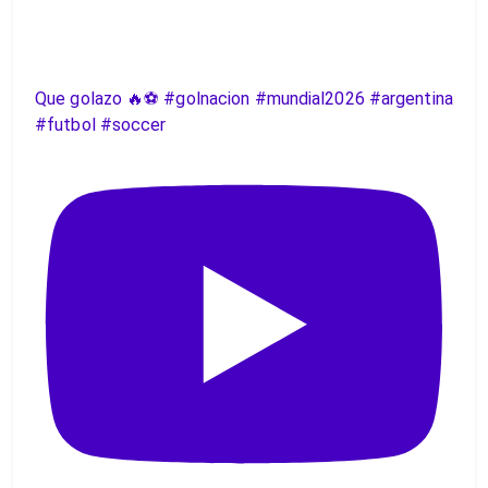
Que golazo 🔥⚽️ #golnacion #mundial2026 #argentina
#futbol #soccer