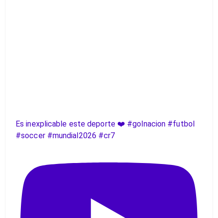
Es inexplicable este deporte ❤️ #golnacion #futbol
#soccer #mundial2026 #cr7