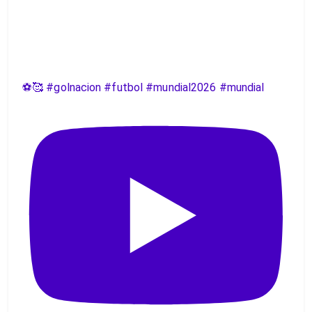
⚽️🥰 #golnacion #futbol #mundial2026 #mundial