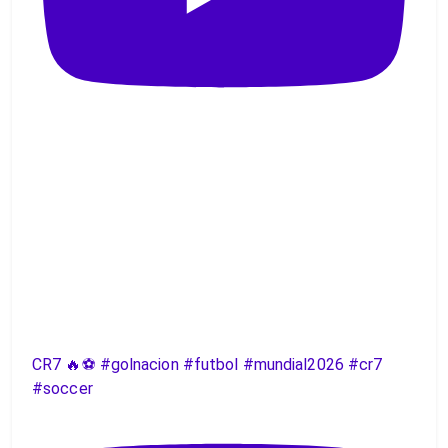
CR7 🔥⚽️ #golnacion #futbol #mundial2026 #cr7
#soccer