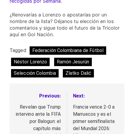
recogidas por Semana
.
¿Renovarías a Lorenzo o apostarías por un
nombre de la lista? Déjanos tu elección en los
comentarios y sigue todo el futuro de la Tricolor
aquí en Gol Nación.
Tagged:
Federación Colombiana de Fútbol
Néstor Lorenzo
Ramón Jesurún
Selección Colombia
Zlatko Dalić
Previous:
Next:
Navegación
de
Revelan que Trump
Francia vence 2-0 a
intervino ante la FIFA
Marruecos y es el
entradas
por Balogun: el
primer semifinalista
capítulo más
del Mundial 2026: