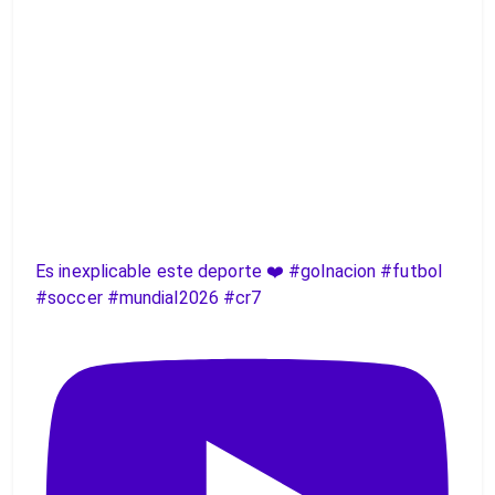
Es inexplicable este deporte ❤️ #golnacion #futbol
#soccer #mundial2026 #cr7