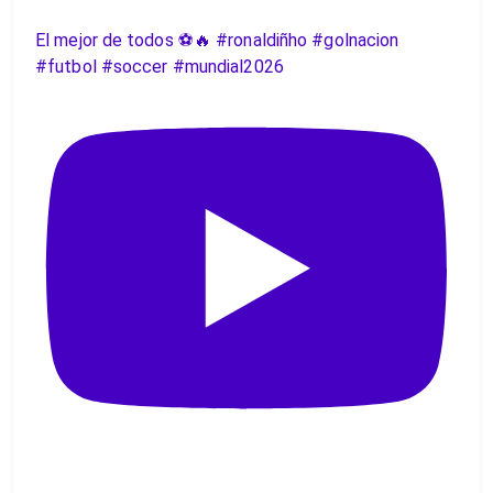
El mejor de todos ⚽️🔥 #ronaldiñho #golnacion
#futbol #soccer #mundial2026