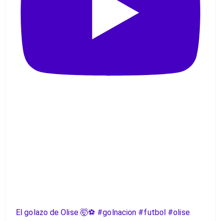
El golazo de Olise 🤯⚽️ #golnacion #futbol #olise