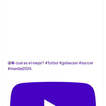
🤩⚽️ cual es el mejor? #futbol #golnacion #soccer
#mundial2026