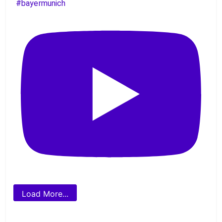
#bayermunich
Load More...