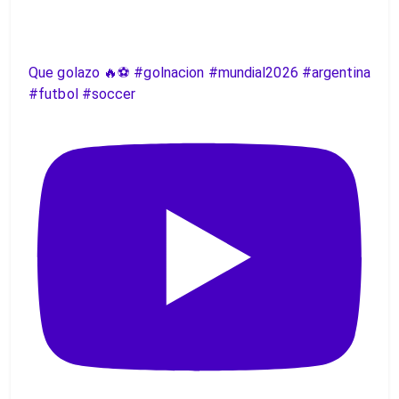
Que golazo 🔥⚽️ #golnacion #mundial2026 #argentina
#futbol #soccer