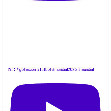
⚽️🥰 #golnacion #futbol #mundial2026 #mundial