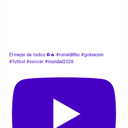
El mejor de todos ⚽️🔥 #ronaldiñho #golnacion
#futbol #soccer #mundial2026