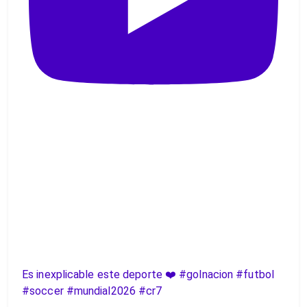
Es inexplicable este deporte ❤️ #golnacion #futbol
#soccer #mundial2026 #cr7