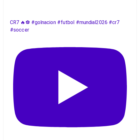
CR7 🔥⚽️ #golnacion #futbol #mundial2026 #cr7
#soccer