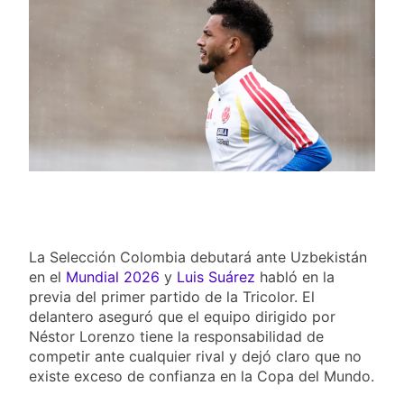
goleó 7-0 a Boyacá Chicó y es
líder de la Liga BetPlay
5 Días Ago
Vuelve la Premier League:
arranca el 21 de agosto con el
Arsenal campeón abriendo
5 Días Ago
ante el Coventry
Escándalo en Montería: el
debut de Nacional se suspendió
por disturbios cuando ganaba
5 Días Ago
3-0 a Jaguares
La Selección Colombia debutará ante Uzbekistán
en el
Mundial 2026
y
Luis Suárez
habló en la
previa del primer partido de la Tricolor. El
delantero aseguró que el equipo dirigido por
Néstor Lorenzo tiene la responsabilidad de
competir ante cualquier rival y dejó claro que no
existe exceso de confianza en la Copa del Mundo.