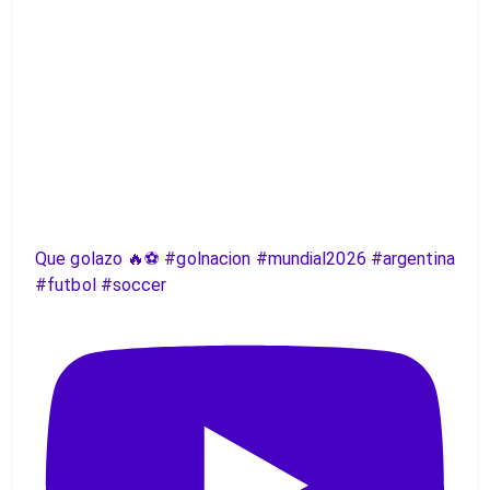
Que golazo 🔥⚽️ #golnacion #mundial2026 #argentina
#futbol #soccer