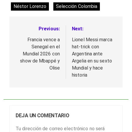
Néstor Lorenzo
Selección Colombia
Previous:
Next:
Navegación
de
Francia vence a
Lionel Messi marca
Senegal en el
hat-trick con
entradas
Mundial 2026 con
Argentina ante
show de Mbappé y
Argelia en su sexto
Olise
Mundial y hace
historia
DEJA UN COMENTARIO
Tu dirección de correo electrónico no será