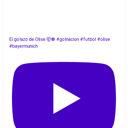
El golazo de Olise 🤯⚽️ #golnacion #futbol #olise
#bayermunich