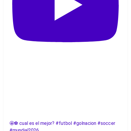
🤩⚽️ cual es el mejor? #futbol #golnacion #soccer
#mundial2026