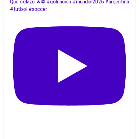
Que golazo 🔥⚽️ #golnacion #mundial2026 #argentina
#futbol #soccer