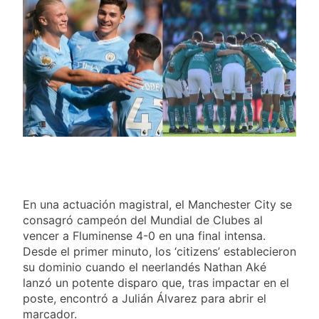
goleó 7-0 a Boyacá Chicó y es
líder de la Liga BetPlay
5 Días Ago
Vuelve la Premier League:
arranca el 21 de agosto con el
Arsenal campeón abriendo
5 Días Ago
ante el Coventry
Escándalo en Montería: el
debut de Nacional se suspendió
por disturbios cuando ganaba
5 Días Ago
3-0 a Jaguares
En una actuación magistral, el Manchester City se
consagró campeón del Mundial de Clubes al
vencer a Fluminense 4-0 en una final intensa.
Desde el primer minuto, los ‘citizens’ establecieron
su dominio cuando el neerlandés Nathan Aké
lanzó un potente disparo que, tras impactar en el
poste, encontró a Julián Álvarez para abrir el
marcador.