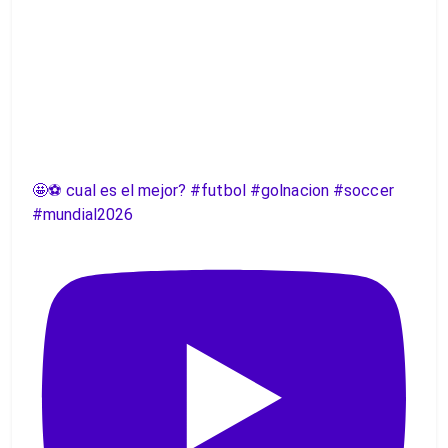
🤩⚽️ cual es el mejor? #futbol #golnacion #soccer
#mundial2026