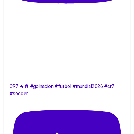
CR7 🔥⚽️ #golnacion #futbol #mundial2026 #cr7
#soccer