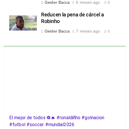
Geider Bacca
6 meses ago
0
Reducen la pena de cárcel a
Robinho
Geider Bacca
7 meses ago
0
El mejor de todos ⚽️🔥 #ronaldiñho #golnacion
#futbol #soccer #mundial2026