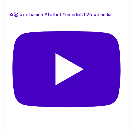
⚽️🥰 #golnacion #futbol #mundial2026 #mundial