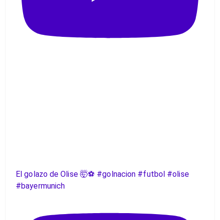
El golazo de Olise 🤯⚽️ #golnacion #futbol #olise
#bayermunich