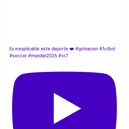
Es inexplicable este deporte ❤️ #golnacion #futbol
#soccer #mundial2026 #cr7