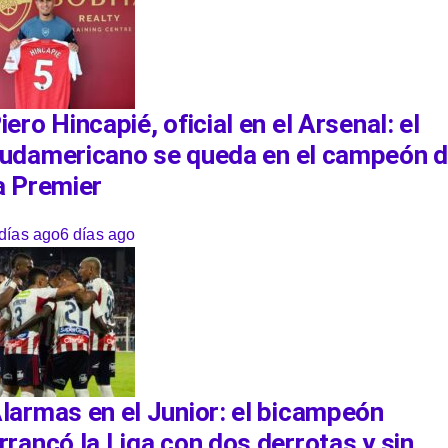
iero Hincapié, oficial en el Arsenal: el
udamericano se queda en el campeón 
a Premier
días ago
6 días ago
larmas en el Junior: el bicampeón
rrancó la Liga con dos derrotas y sin