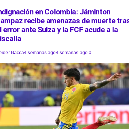
ndignación en Colombia: Jáminton
ampaz recibe amenazas de muerte tra
l error ante Suiza y la FCF acude a la
iscalía
eider Bacca
4 semanas ago
4 semanas ago
0