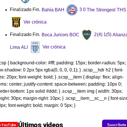
Finalizado
Fin.
Bahía
BAH
3
0
The Strongest
THS
Ver crónica
Finalizado
Fin.
Boca Juniors
BOC
2
(4)
1
(5)
Alianz
Lima
ALI
Ver crónica
csp { background-color: #fff; padding: 15px; border-radius: 5px;
x-shadow: 0 2px 5px rgba(0, 0, 0, 0.1); } .scsp__hdr h2 { font-
ze: 20px; font-weight: bold; } .scsp__item { display: flex; align-
ems: center; justify-content: space-between; padding: 10px 0;
rder-bottom: 1px solid #ddd; } .scsp__item img { width: 30px;
ight: 30px; margin-right: 10px; } .scsp__item__sc__n { font-size
px; font-weight: bold; margin: 0 5px; }
Últimos videos
Suscríbete
▶ YouTube