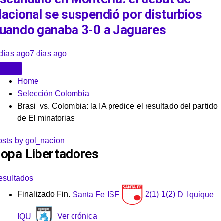
acional se suspendió por disturbios
uando ganaba 3-0 a Jaguares
días ago
7 días ago
Home
Selección Colombia
Brasil vs. Colombia: la IA predice el resultado del partido
de Eliminatorias
osts by gol_nacion
opa Libertadores
esultados
Finalizado
Fin.
Santa Fe
ISF
2
(1)
1
(2)
D. Iquique
IQU
Ver crónica