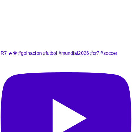
R7 🔥⚽️ #golnacion #futbol #mundial2026 #cr7 #soccer