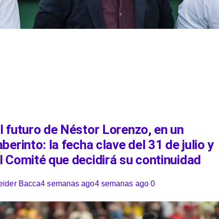
l futuro de Néstor Lorenzo, en un
aberinto: la fecha clave del 31 de julio y
l Comité que decidirá su continuidad
eider Bacca
4 semanas ago
4 semanas ago
0