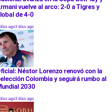
rmani vuelve al arco: 2-0 a Tigres y
lobal de 4-0
días ago
3 días ago
ficial: Néstor Lorenzo renovó con la
elección Colombia y seguirá rumbo al
undial 2030
días ago
3 días ago