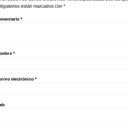
bligatorios están marcados con
*
omentario
*
ombre
*
orreo electrónico
*
eb