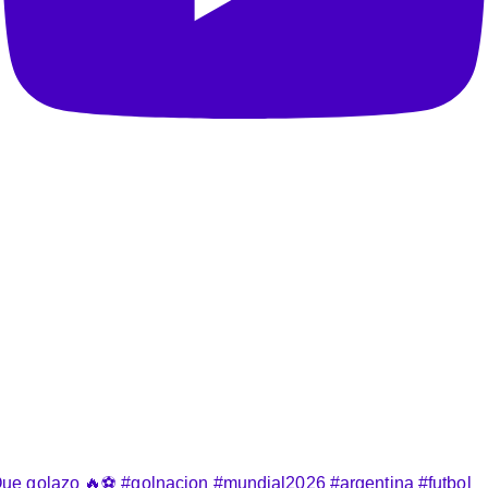
ue golazo 🔥⚽️ #golnacion #mundial2026 #argentina #futbol