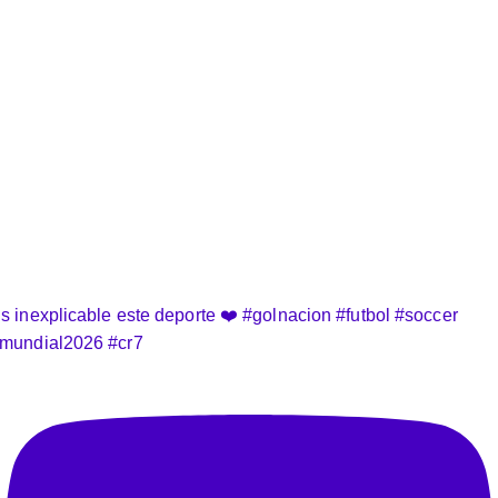
s inexplicable este deporte ❤️ #golnacion #futbol #soccer
mundial2026 #cr7