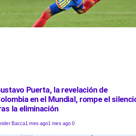
ustavo Puerta, la revelación de
olombia en el Mundial, rompe el silenci
ras la eliminación
eider Bacca
1 mes ago
1 mes ago
0