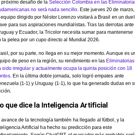
 próximo desafío de la
Selección Colombia en las Eliminatoria
udamericanas no será nada sencillo.
Este jueves 20 de marzo,
 equipo dirigido por Néstor Lorenzo visitará a Brasil en un due
ave para sus aspiraciones mundialistas. Tras las derrotas ante
uguay y Ecuador, la Tricolor necesita sumar para mantenerse
 la pelea por un cupo directo al Mundial 2026.
asil, por su parte, no llega en su mejor momento. Aunque es u
uipo de peso en la región, su rendimiento en las
Eliminatorias
 sido irregular y actualmente ocupa la quinta posición con 18
untos.
En la última doble jornada, solo logró empates ante
nezuela (1-1) y Uruguay (1-1), lo que ha generado dudas en s
ición.
o que dice la Inteligencia Artificial
 avance de la tecnología también ha llegado al fútbol, y la
teligencia Artificial ha hecho su predicción para este
nfrentamiento. Según ChatGPT, el marcador más probable serí