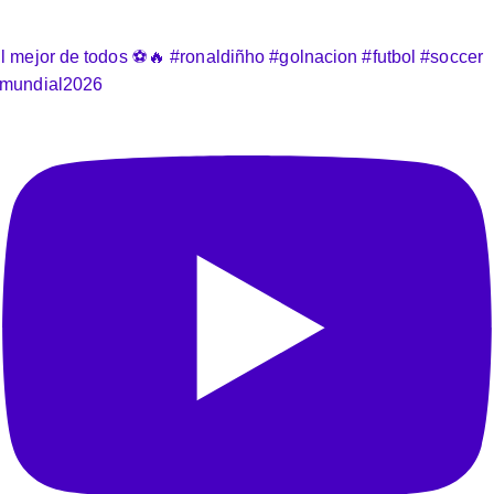
l mejor de todos ⚽️🔥 #ronaldiñho #golnacion #futbol #soccer
mundial2026