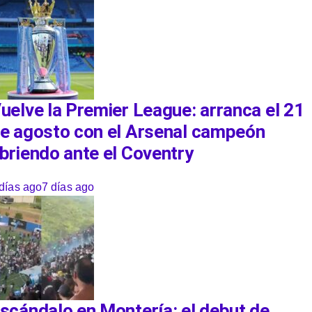
uelve la Premier League: arranca el 21
e agosto con el Arsenal campeón
briendo ante el Coventry
días ago
7 días ago
scándalo en Montería: el debut de