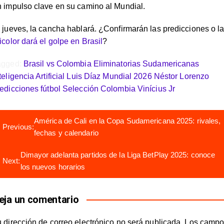
 impulso clave en su camino al Mundial.
 jueves, la cancha hablará. ¿Confirmarán las predicciones o l
icolor dará el golpe en Brasil
?
agged:
Brasil vs Colombia
Eliminatorias Sudamericanas
teligencia Artificial
Luis Díaz
Mundial 2026
Néstor Lorenzo
edicciones fútbol
Selección Colombia
Vinícius Jr
avegación
América de Cali en la Copa Sudamericana 2025: rivales,
Previous:
e
fechas y calendario
ntradas
Dimayor adelanta partidos de la Liga BetPlay 2025: conoce
Next:
los nuevos horarios
eja un comentario
 dirección de correo electrónico no será publicada.
Los campo