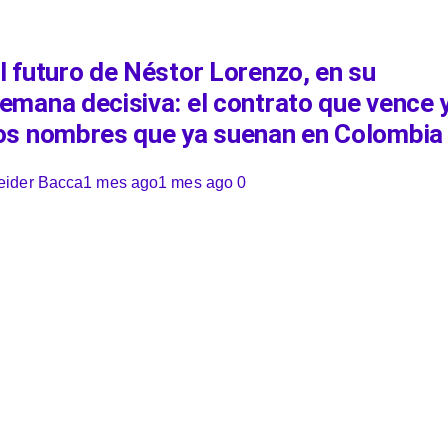
l futuro de Néstor Lorenzo, en su
emana decisiva: el contrato que vence 
os nombres que ya suenan en Colombia
eider Bacca
1 mes ago
1 mes ago
0