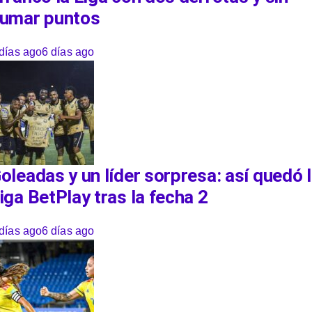
umar puntos
días ago
6 días ago
oleadas y un líder sorpresa: así quedó 
iga BetPlay tras la fecha 2
días ago
6 días ago