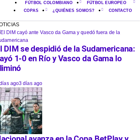
FÚTBOL COLOMBIANO
FÚTBOL EUROPEO
COPAS
¿QUIÉNES SOMOS?
CONTACTO
OTICIAS
l DIM se despidió de la Sudamericana:
ayó 1-0 en Río y Vasco da Gama lo
liminó
días ago
3 días ago
acional avanza en la Copa BetPlay y