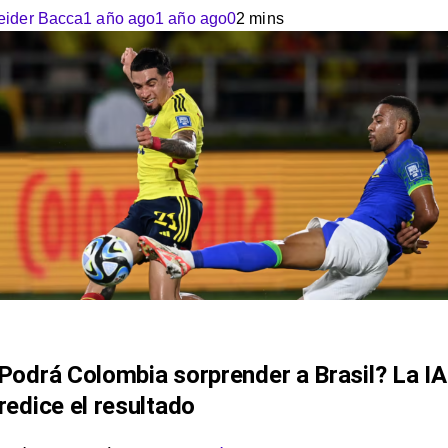
eider Bacca
1 año ago
1 año ago
0
2 mins
Podrá Colombia sorprender a Brasil? La IA
redice el resultado