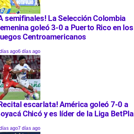
A semifinales! La Selección Colombia
emenina goleó 3-0 a Puerto Rico en los
uegos Centroamericanos
días ago
6 días ago
Recital escarlata! América goleó 7-0 a
oyacá Chicó y es líder de la Liga BetPl
días ago
7 días ago