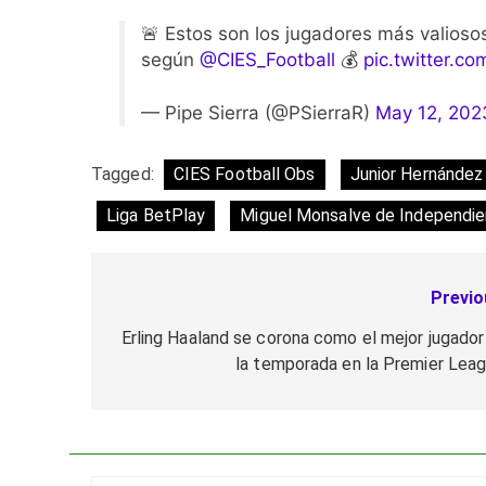
🚨 Estos son los jugadores más valioso
según
@CIES_Football
💰
pic.twitter.
— Pipe Sierra (@PSierraR)
May 12, 202
Tagged:
CIES Football Obs
Junior Hernández
Liga BetPlay
Miguel Monsalve de Independie
Previo
Navegación
de
Erling Haaland se corona como el mejor jugador
la temporada en la Premier Leag
entradas