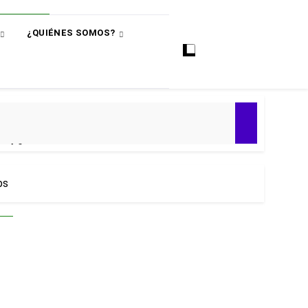
¿QUIÉNES SOMOS?
ó
e 4-0
ial 2030
bs
 Premier
puntos