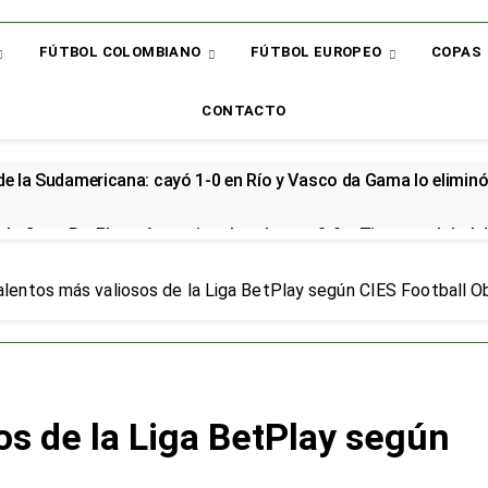
FÚTBOL COLOMBIANO
FÚTBOL EUROPEO
COPAS
CONTACTO
 de la Sudamericana: cayó 1-0 en Río y Vasco da Gama lo elimin
la Copa BetPlay y Armani vuelve al arco: 2-0 a Tigres y global d
renzo renovó con la Selección Colombia y seguirá rumbo al Mund
alentos más valiosos de la Liga BetPlay según CIES Football O
cial en el Arsenal: el sudamericano se queda en el campeón de la
or: el bicampeón arrancó la Liga con dos derrotas y sin sumar 
os de la Liga BetPlay según
 sorpresa: así quedó la Liga BetPlay tras la fecha 2