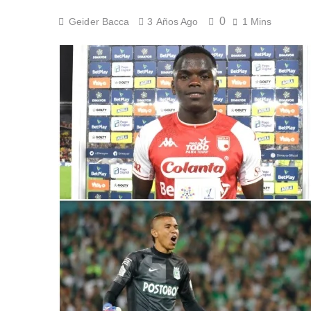
¡A semifinales! La
0
Geider Bacca
3 Años Ago
1 Mins
6 Días Ago
¡Recital escarlata!
6 Días Ago
Vuelve la Premier 
6 Días Ago
Escándalo en Monte
6 Días Ago