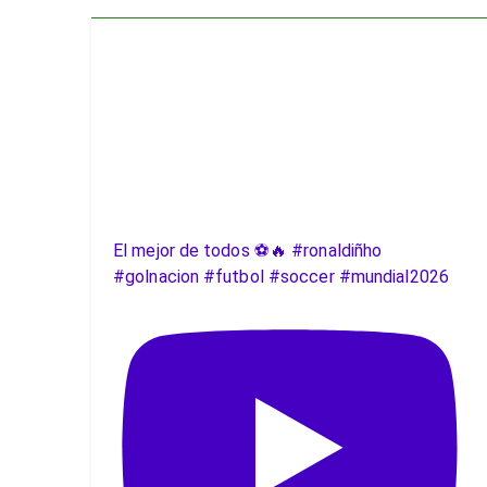
El mejor de todos ⚽️🔥 #ronaldiñho
#golnacion #futbol #soccer #mundial2026