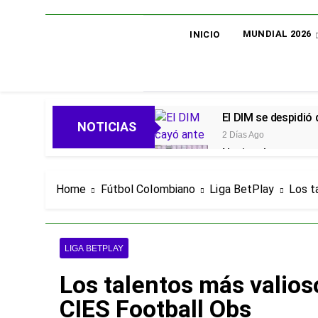
MUNDIAL 2026
INICIO
El DIM se despidió
NOTICIAS
2 Días Ago
Nacional avanza en 
2 Días Ago
Oficial: Néstor Lo
Home
Fútbol Colombiano
Liga BetPlay
Los t
2 Días Ago
Piero Hincapié, ofi
5 Días Ago
LIGA BETPLAY
Alarmas en el Juni
Los talentos más valios
5 Días Ago
Goleadas y un líder
CIES Football Obs
5 Días Ago