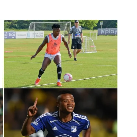
 Selección Colombia Femenina goleó 3-0 a Puerto Rico en los 
 América goleó 7-0 a Boyacá Chicó y es líder de la Liga BetPlay
League: arranca el 21 de agosto con el Arsenal campeón abriend
ría: el debut de Nacional se suspendió por disturbios cuando 