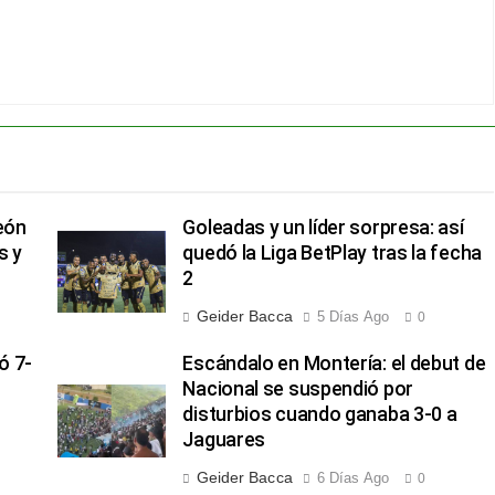
eón
Goleadas y un líder sorpresa: así
s y
quedó la Liga BetPlay tras la fecha
2
Geider Bacca
5 Días Ago
0
ó 7-
Escándalo en Montería: el debut de
Nacional se suspendió por
disturbios cuando ganaba 3-0 a
Jaguares
Geider Bacca
6 Días Ago
0